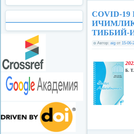
COVID-1
ИЧИМЛИК
ТИББИЙ-
Автор:
aig
от
15-06-
202
Б. Т