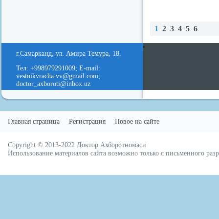
1
2
3
4
5
6
redvid
esle
Наз
В
ад
е
г.Самарканд, ул. Амира Темура, 18.
д
Тел: +998979291009; E-mail:
vestnikvracha.vv@gmail.com;
doctor_axboroti@inbox.uz
Главная страница
Регистрация
Новое на сайте
Copyright © 2013-2022
Доктор Ахборотномаси
русские сериалы
Использование материалов сайта возможно только с письменного ра