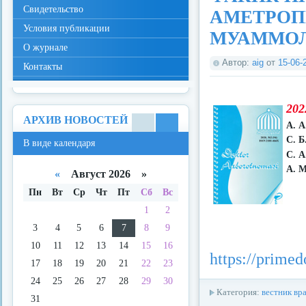
Свидетельство
АМЕТРОП
Условия публикации
МУАММО
О журнале
Автор:
aig
от
15-06-
Контакты
202
АРХИВ НОВОСТЕЙ
А. 
В
В
С. Б
В виде календаря
виде
виде
С. А
спис
кале
А. М
ка
ндар
«
Август 2026 »
я
Пн
Вт
Ср
Чт
Пт
Сб
Вс
1
2
3
4
5
6
7
8
9
10
11
12
13
14
15
16
https://primed
17
18
19
20
21
22
23
24
25
26
27
28
29
30
Категория:
вестник вр
31