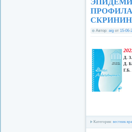
ЭПИДЕМИ
ПРОФИЛА
СКРИНИН
Автор:
aig
от
15-06-
202
Д. З
Д. Б
Г.Б.
Категория:
вестник вр