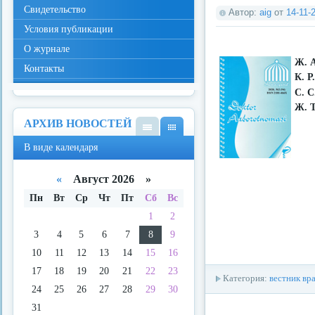
Свидетельство
Автор:
aig
от
14-11-
Условия публикации
О журнале
Ж. 
Контакты
К. Р
С. С
Ж. Т
АРХИВ НОВОСТЕЙ
В
В
В виде календаря
виде
виде
спис
кале
ка
ндар
«
Август 2026 »
я
Пн
Вт
Ср
Чт
Пт
Сб
Вс
1
2
3
4
5
6
7
8
9
10
11
12
13
14
15
16
17
18
19
20
21
22
23
Категория:
вестник вр
24
25
26
27
28
29
30
31