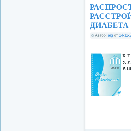
РАСПРОС
РАССТРО
ДИАБЕТА
Автор:
aig
от
14-11-
Б. Т
У. У
Р. Ш