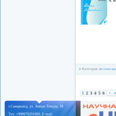
А. Б
Категория:
вестник вр
1
2
3
4
5
6
redvid
esle
Наз
В
ад
е
г.Самарканд, ул. Амира Темура, 18.
д
Тел: +998979291009; E-mail: