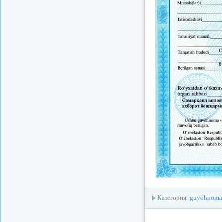
Категория:
guvohnoma
redvid
esle