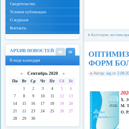
Свидетельство
Условия публикации
О журнале
Контакты
Категория:
вестник вр
АРХИВ НОВОСТЕЙ
ОПТИМИЗ
В
В
В виде календаря
ФОРМ БО
виде
виде
спис
кале
ка
ндар
«
Сентябрь 2020
»
Автор:
aig
от
2-09-2
я
Пн
Вт
Ср
Чт
Пт
Сб
Вс
1
2
3
4
5
6
202
7
8
9
10
11
12
13
Х. Э
14
15
16
17
18
19
20
М. Т
21
22
23
24
25
26
27
О. Р
28
29
30