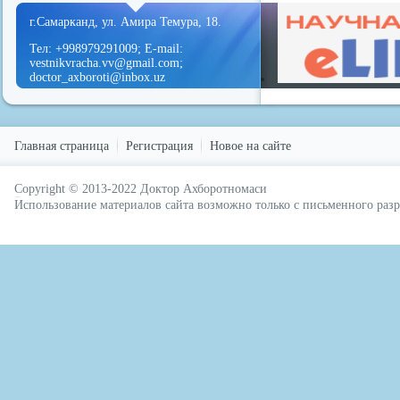
г.Самарканд, ул. Амира Темура, 18.
Тел: +998979291009; E-mail:
vestnikvracha.vv@gmail.com;
doctor_axboroti@inbox.uz
Главная страница
Регистрация
Новое на сайте
Copyright © 2013-2022
Доктор Ахборотномаси
русские сериалы
Использование материалов сайта возможно только с письменного ра