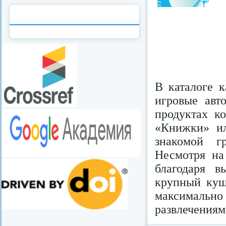
В каталоге 
игровые авт
продуктах ко
«Книжки» ил
знакомой г
Несмотря на
благодаря в
крупный ку
максималь
развлечениям