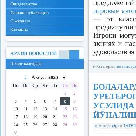
предложени
Свидетельство
игровые авто
Условия публикации
— от класс
О журнале
продвинутой
Контакты
Игроки могут
акциях и нас
удовольствия 
АРХИВ НОВОСТЕЙ
В
В
В виде календаря
виде
виде
Категория:
вестник вр
спис
кале
ка
ндар
«
Август 2026 »
я
БОЛАЛАР
Пн
Вт
Ср
Чт
Пт
Сб
Вс
1
2
УРЕТЕРО
3
4
5
6
7
8
9
УСУЛИДА
10
11
12
13
14
15
16
ЙЎНАЛИ
17
18
19
20
21
22
23
24
25
26
27
28
29
30
Автор:
aig
от
15-06-
31