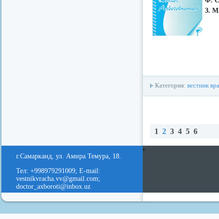
Ф. 
З. М
Категория:
вестник вр
1
2
3
4
5
6
redvid
esle
Наз
В
ад
е
г.Самарканд, ул. Амира Темура, 18.
д
Тел: +998979291009; E-mail:
vestnikvracha.vv@gmail.com;
doctor_axboroti@inbox.uz