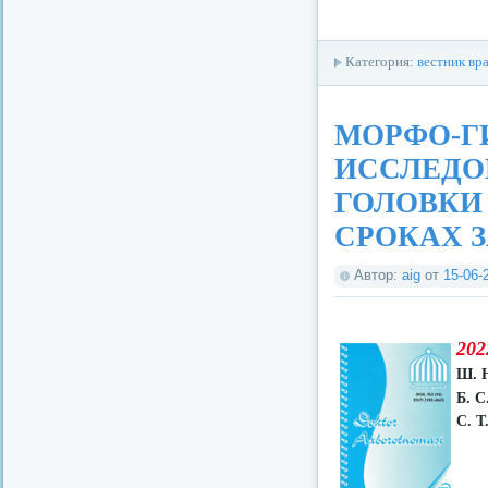
Категория:
вестник вр
МОРФО-Г
ИССЛЕДО
ГОЛОВКИ
СРОКАХ 
Автор:
aig
от
15-06-
202
Ш. 
Б. С
С. Т