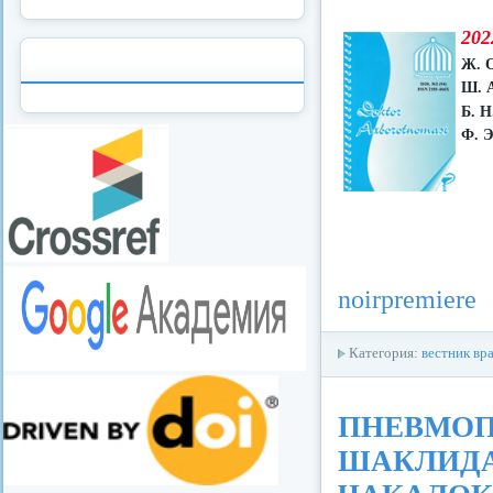
202
Ж. 
Ш. 
Б. Н
Ф. Э
noirpremiere
Категория:
вестник вр
ПНЕВМОП
ШАКЛИДА