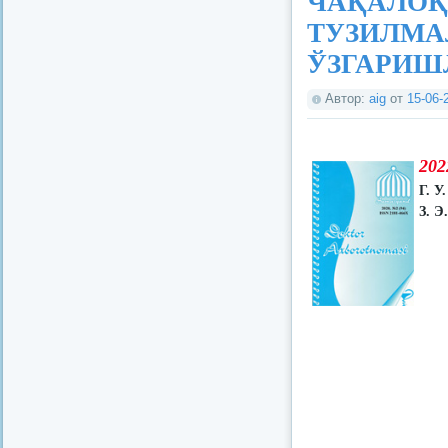
ЧАҚАЛОҚ
ТУЗИЛМА
ЎЗГАРИШ
Автор:
aig
от
15-06-
202
Г. У
З. Э