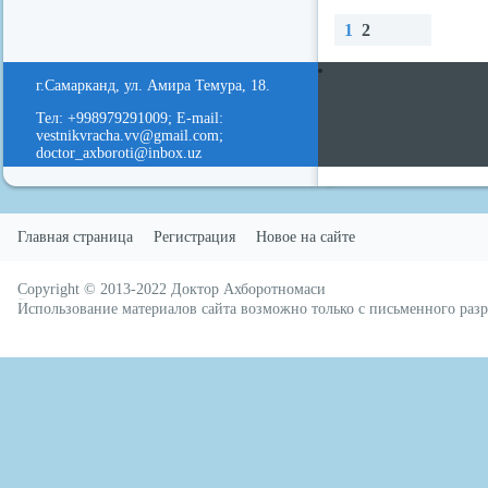
1
2
redvid
esle
Наз
Вп
Нав
ад
ере
ерх
г.Самарканд, ул. Амира Темура, 18.
д
Тел: +998979291009; E-mail:
vestnikvracha.vv@gmail.com;
doctor_axboroti@inbox.uz
Главная страница
Регистрация
Новое на сайте
Copyright © 2013-2022
Доктор Ахборотномаси
русские сериалы
Использование материалов сайта возможно только с письменного ра