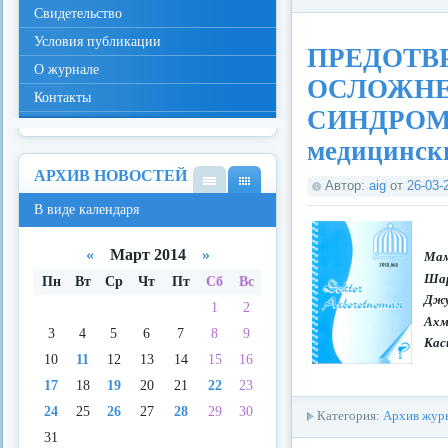
Свидетельство
Условия публикации
ПРЕДОТВ
О журнале
ОСЛОЖНЕ
Контакты
СИНДРОМО
медицинск
АРХИВ НОВОСТЕЙ
Автор:
aig
от
26-03-
В
В
В виде календаря
виде
виде
спис
кале
ка
ндар
«
Март 2014
»
Мам
я
Шар
Пн
Вт
Ср
Чт
Пт
Сб
Вс
Джу
1
2
Ахм
3
4
5
6
7
8
9
Кас
10
11
12
13
14
15
16
17
18
19
20
21
22
23
24
25
26
27
28
29
30
Категория:
Архив журн
31