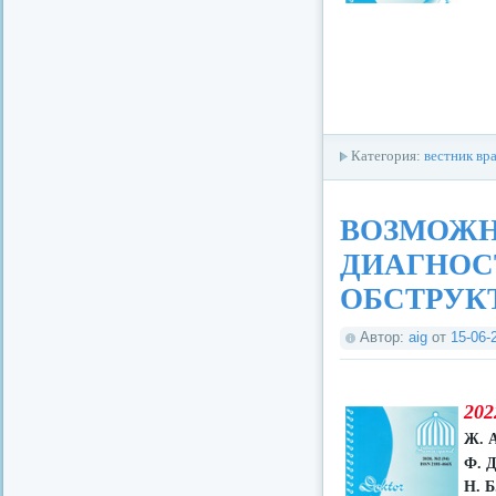
Категория:
вестник вр
ВОЗМОЖН
ДИАГНОС
ОБСТРУК
Автор:
aig
от
15-06-
202
Ж. А
Ф. 
Н. Б