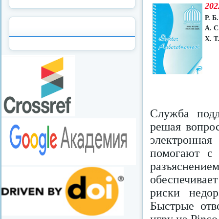
202
Р. Б
А. С
Х. Т
Служба под
решая вопрос
электронна
помогают с 
разъяснение
обеспечивает
риски недо
Быстрые отв
игру на Pinco