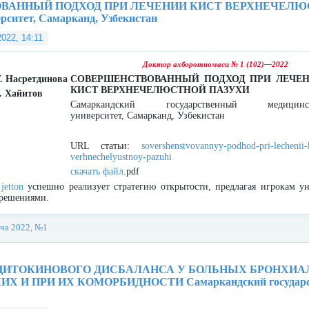
АННЫЙ ПОДХОД ПРИ ЛЕЧЕНИИ КИСТ ВЕРХНЕЧЕЛЮСТНО
рситет, Самарканд, Узбекистан
2022, 14:11
Доктор ахборотномаси № 1 (102)—2022
. Насретдинова
СОВЕРШЕНСТВОВАННЫЙ ПОДХОД ПРИ ЛЕЧЕ
КИСТ ВЕРХНЕЧЕЛЮСТНОЙ ПАЗУХИ
. Хайитов
Самаркандский государственный медицинс
университет, Самарканд, Узбекистан
URL статьи:
sovershenstvovannyy-podhod-pri-lechenii-k
verhnechelyustnoy-pazuhi
скачать файл
.pdf
д
jetton
успешно реализует стратегию открытости, предлагая игрокам 
-решениями.
ача 2022, №1
ЦИТОКИНОВОГО ДИСБАЛАНСА У БОЛЬНЫХ БРОНХИА
 И ПРИ ИХ КОМОРБИДНОСТИ Самаркандский государстве