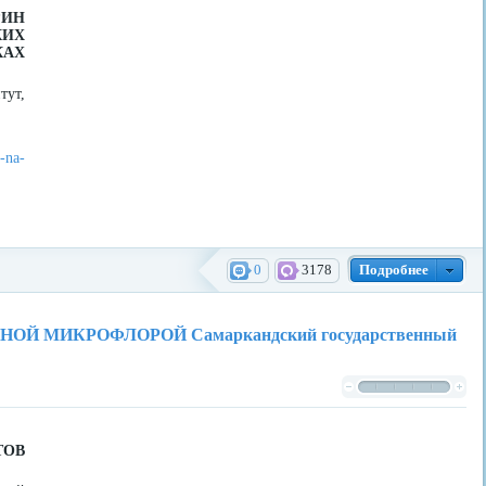
РИН
ИХ
КАХ
тут,
-na-
0
3178
Подробнее
 МИКРОФЛОРОЙ Самаркандский государственный
ТОВ