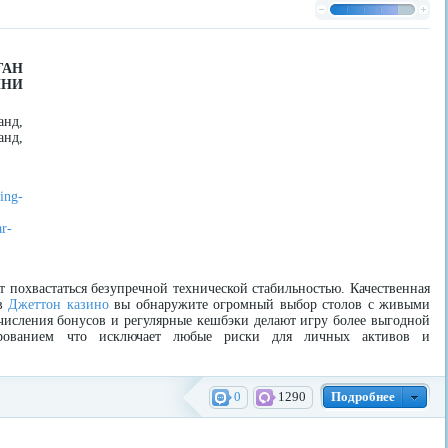
ГАН
ИНИ
анд,
нд,
ing-
r-
 похвастаться безупречной технической стабильностью. Качественная
ив
Джеттон казино
вы обнаружите огромный выбор столов с живыми
ачисления бонусов и регулярные кешбэки делают игру более выгодной
ифрованием что исключает любые риски для личных активов и
0
1290
Подробнее