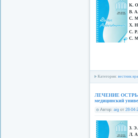
Κ. 
В. А
С. М
Х. 
С. Р
С. 
Категория:
вестник вр
ЛЕЧЕНИЕ ОСТРЫ
медицинский униве
Автор:
aig
от
28-04-
З. Э
Л. А