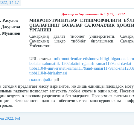
2022, 14:17
Доктор ахборотномаси № 1 (102)—2022
. Расулов
МИКРОНУТРИЕНТЛАР ЕТИШМОВЧИЛИГИ БЎЛ
ОНАЛАРНИНГ БОЛАЛАР САЛОМАТЛИК ҲОЛАТ
. Джураева
ЎРГАНИШ
Б. Муминов
Самарқанд давлат тиббиѐт университети, Самарқ
Самарқанд шаҳар тиббиѐт бирлашмаси, Самарқа
Ўзбекистон
URL статьи:
mikronutrientlar-etishmovchiligi-blgan-onalarn
bolalar-salomatlik-1202olatini-rganish-samar1179and-davlat-
tibbi1104t-universiteti-samar1179and-samar1179and-sha1203a
tibbi1104t-birlashmasi
скачать файл
.pdf
 сегодня предлагает массу вариантов, но лишь единицы площадок могут
льные гаджеты позволяет запускать любые слоты в один клик. Посет
ции ведутся в высоком разрешении без задержек. Прозрачная система н
анции. Безопасность данных обеспечивается многоуровневым ш
гроков.
ача 2022, №1