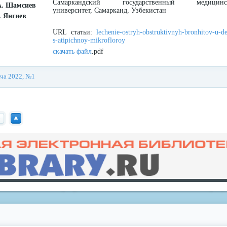
Самаркандский государственный медицинс
А. Шамсиев
университет, Самарканд, Узбекистан
. Янгиев
URL статьи:
lechenie-ostryh-obstruktivnyh-bronhitov-u-de
s-atipichnoy-mikrofloroy
скачать файл
.pdf
ача 2022, №1
redvid
esle
п
Нав
ре
ерх