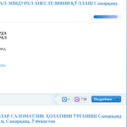
Л-ЭПИДУРАЛ АНЕСТЕЗИЯНИ ҚЎЛЛАШ Самарқанд
РДА
АЛ
анд,
rda-
0
738
Подробнее
АР САЛОМАТЛИК ҲОЛАТИНИ ЎРГАНИШ Самарқанд
си, Самарқанд, Ўзбекистон