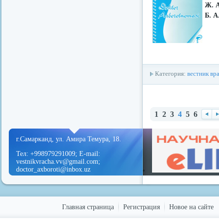
Ж. 
Б. А
Категория:
вестник вр
1
2
3
4
5
6
Наз
В
ад
е
г.Самарканд, ул. Амира Темура, 18.
д
Тел: +998979291009; E-mail:
vestnikvracha.vv@gmail.com;
doctor_axboroti@inbox.uz
Главная страница
Регистрация
Новое на сайте