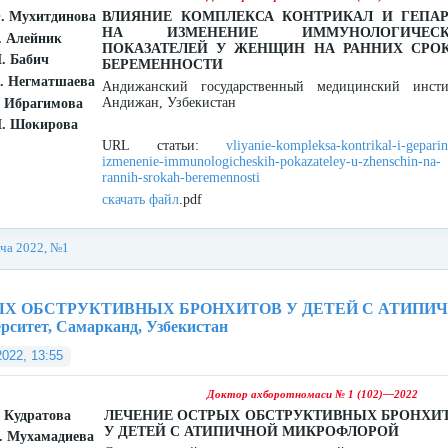
О. Мухитдинова
ВЛИЯНИЕ КОМПЛЕКСА КОНТРИКАЛ И ГЕПА
НА ИЗМЕНЕНИЕ ИММУНОЛОГИЧЕСК
. Алейниκ
ПОКАЗАТЕЛЕЙ У ЖЕНЩИН НА РАННИХ СРО
. Бабич
БЕРЕМЕННОСТИ
Н. Негматшаева
Андижанский государственный медицинский инсти
Андижан, Узбекистан
. Ибрагимова
М. Шоκирова
URL статьи:
vliyanie-kompleksa-kontrikal-i-geparin
izmenenie-immunologicheskih-pokazateley-u-zhenschin-na-
rannih-srokah-beremennosti
скачать файл
.pdf
ача 2022, №1
Х ОБСТРУКТИВНЫХ БРОНХИТОВ У ДЕТЕЙ С АТИПИЧНОЙ
рситет, Самарканд, Узбекистан
2022, 13:55
Доктор ахборотномаси № 1 (102)—2022
. Кудратова
ЛЕЧЕНИЕ ОСТРЫХ ОБСТРУКТИВНЫХ БРОНХИ
У ДЕТЕЙ С АТИПИЧНОЙ МИКРОФЛОРОЙ
. Мухамадиева