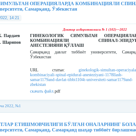
ИМУЛЬТАН ОПЕРАЦИЯЛАРДА КОМБИНАЦИЯЛИ СПИНА
иверситети, Самарқанд, Ўзбекистан
2022, 14:21
Доктор ахборотномаси № 1 (102)—2022
К. Пардаев
ГИНЕКОЛОГИК СИМУЛЬТАН ОПЕРАЦИЯЛА
КОМБИНАЦИЯЛИ СПИНАЛ-ЭПИДУР
Л. Шарипов
АНЕСТЕЗИЯНИ ҚЎЛЛАШ
Самарқанд давлат тиббиѐт университети, Самарқ
Ўзбекистан
URL статьи:
ginekologik-simultan-operaciyala
kombinaciyali-spinal-epidural-anesteziyani-1178llash-
samar1179and-davlat-tibbi1104t-universiteti-samar1179and-
zbekistan
скачать файл
.pdf
ача 2022, №1
ЛАР ЕТИШМОВЧИЛИГИ БЎЛГАН ОНАЛАРНИНГ БОЛАЛ
иверситети, Самарқанд, Самарқанд шаҳар тиббиѐт бирлашма