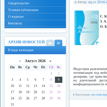
Автор:
aig
от
28-04-
Свидетельство
Условия публикации
С. K
О журнале
З. A
Контакты
О. 
АРХИВ НОВОСТЕЙ
В
В
В виде календаря
виде
виде
спис
кале
ка
ндар
«
Август 2026 »
я
Пн
Вт
Ср
Чт
Пт
Сб
Вс
Индустрия развлечений
оптимизация под моби
1
2
дилерами, где трансля
3
4
5
6
7
8
9
на длительной дист
конфиденциальности и
10
11
12
13
14
15
16
17
18
19
20
21
22
23
Категория:
вестник вр
24
25
26
27
28
29
30
31