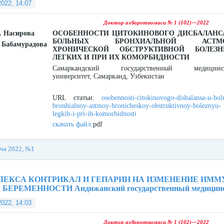
2022, 14:07
Доктор ахборотномаси № 1 (102)—2022
. Насирова
ОСОБЕННОСТИ ЦИТОКИНОВОГО ДИСБАЛАНС
БОЛЬНЫХ БРОНХИАЛЬНОЙ АСТМО
. Бабамурадова
ХРОНИЧЕСКОЙ ОБСТРУКТИВНОЙ БОЛЕЗ
ЛЕГКИХ И ПРИ ИХ КОМОРБИДНОСТИ
Самаркандский государственный медицинс
университет, Самарканд, Узбекистан
URL статьи:
osobennosti-citokinovogo-disbalansa-u-bol
bronhialnoy-astmoy-hronicheskoy-obstruktivnoy-boleznyu-
legkih-i-pri-ih-komorbidnosti
скачать файл
.pdf
ача 2022, №1
ЛЕКСА КОНТРИКАЛ И ГЕПАРИН НА ИЗМЕНЕНИЕ ИМ
ЕРЕМЕННОСТИ Андижанский государственный медицинский
2022, 14:03
Доктор ахборотномаси № 1 (102)—2022