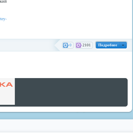
кий
tey-
0
2101
Подробнее