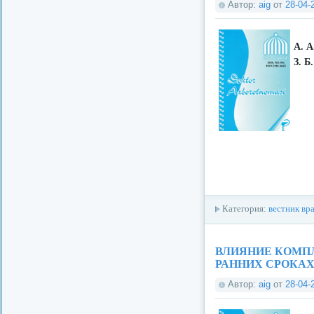
Автор:
aig
от
28-04-
А. А
З. Б
Категория:
вестник вр
ВЛИЯНИЕ КОМП
РАННИХ СРОКАХ Б
Автор:
aig
от
28-04-