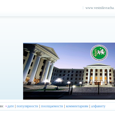
www.vestnikvracha
по:
дате
|
популярности
|
посещаемости
|
комментариям
|
алфавиту