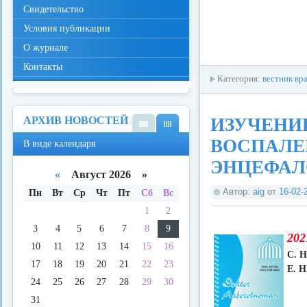
Свидетельство
Условия публикации
О журнале
Контакты
Категория:
вестник вр
АРХИВ НОВОСТЕЙ
ИЗУЧЕНИ
В
В
ВОСПАЛЕН
В виде календаря
виде
виде
спис
кале
ЭНЦЕФАЛ
ка
ндар
«
Август 2026 »
я
Автор:
aig
от
16-02-
Пн
Вт
Ср
Чт
Пт
Сб
Вс
1
2
3
4
5
6
7
8
9
202
10
11
12
13
14
15
16
С. Н
17
18
19
20
21
22
23
Е. 
24
25
26
27
28
29
30
31