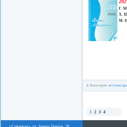
202
Г. М
Х. 
М. 
Категория:
вестник вр
1
2
3
4
redvid
esle
Наз
Вп
Н
ад
ере
е
г.Самарканд, ул. Амира Темура, 18.