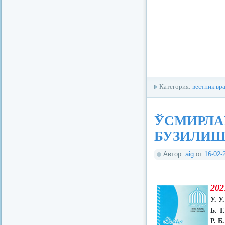
Категория:
вестник вр
ЎСМИРЛА
БУЗИЛИШ
Автор:
aig
от
16-02-
202
У. У
Б. Т
Р. Б