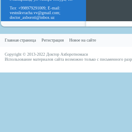
д
Тел: +998979291009; E-mail:
vestnikvracha.vv@gmail.com;
doctor_axboroti@inbox.uz
Главная страница
Регистрация
Новое на сайте
Copyright © 2013-2022
Доктор Ахборотномаси
русские сериалы
Использование материалов сайта возможно только с письменного ра