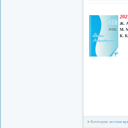
202
Ж. А
М. 
К. К
Категория:
вестник вр