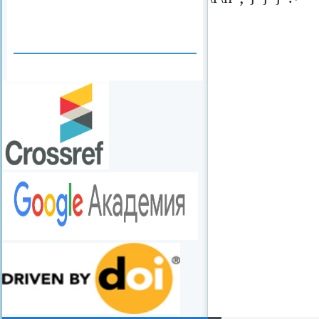
redvid
esle