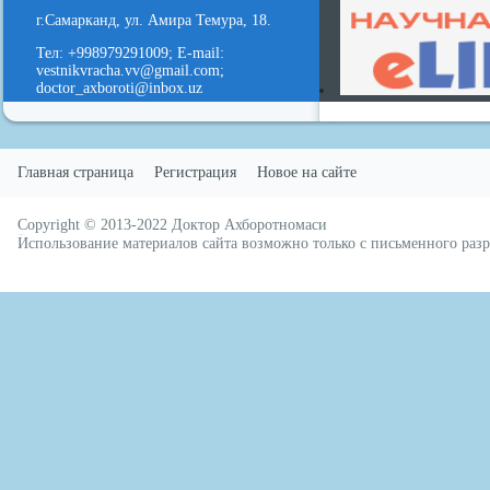
г.Самарканд, ул. Амира Темура, 18.
Тел: +998979291009; E-mail:
vestnikvracha.vv@gmail.com;
doctor_axboroti@inbox.uz
Главная страница
Регистрация
Новое на сайте
Copyright © 2013-2022
Доктор Ахборотномаси
русские сериалы
Использование материалов сайта возможно только с письменного ра