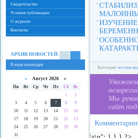
СТАБИЛИ
Свидетельство
МАЛОИНВА
Условия публикации
ИЗУЧЕН
О журнале
БЕРЕМЕН
Контакты
ОСОБЕН
КАТАРАКТ
АРХИВ НОВОСТЕЙ
В
В
В виде календаря
виде
виде
Категория:
вестник вр
спис
кале
ка
ндар
«
Август 2026 »
Уважае
я
Пн
Вт
Ср
Чт
Пт
Сб
Вс
незареги
1
2
Мы реко
3
4
5
6
7
8
9
сайт под
10
11
12
13
14
15
16
17
18
19
20
21
22
23
Комментарии
24
25
26
27
28
29
30
31
\r\n"; } } } ?>