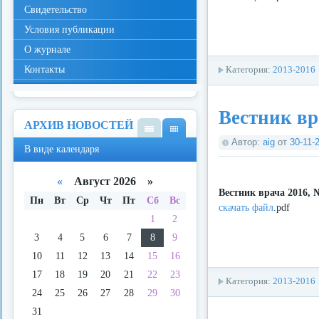
Свидетельство
Условия публикации
О журнале
Контакты
Категория:
2013-2016
Вестник вр
АРХИВ НОВОСТЕЙ
В
В
Автор:
aig
от
30-11-
В виде календаря
виде
виде
спис
кале
ка
ндар
«
Август 2026 »
я
Вестник врача 2016, 
Пн
Вт
Ср
Чт
Пт
Сб
Вс
скачать файл
.pdf
1
2
3
4
5
6
7
8
9
10
11
12
13
14
15
16
17
18
19
20
21
22
23
Категория:
2013-2016
24
25
26
27
28
29
30
31