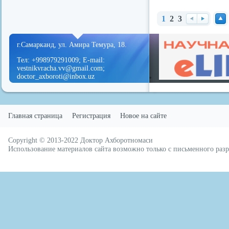
1
2
3
redvid
esle
Наз
Вп
Нав
ад
ере
ерх
г.Самарканд, ул. Амира Темура, 18.
д
Тел: +998979291009; E-mail:
vestnikvracha.vv@gmail.com;
doctor_axboroti@inbox.uz
Главная страница
Регистрация
Новое на сайте
Copyright © 2013-2022
Доктор Ахборотномаси
русские сериалы
Использование материалов сайта возможно только с письменного ра