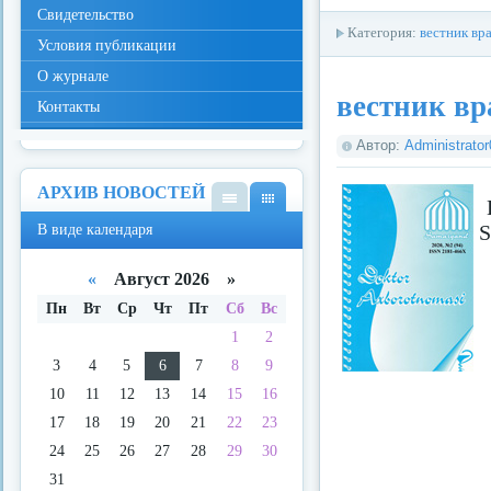
Свидетельство
Категория:
вестник вр
Условия публикации
О журнале
вестник вр
Контакты
Автор:
Administrato
АРХИВ НОВОСТЕЙ
В
В
S
В виде календаря
виде
виде
спис
кале
ка
ндар
«
Август 2026 »
я
Пн
Вт
Ср
Чт
Пт
Сб
Вс
1
2
3
4
5
6
7
8
9
10
11
12
13
14
15
16
17
18
19
20
21
22
23
24
25
26
27
28
29
30
31