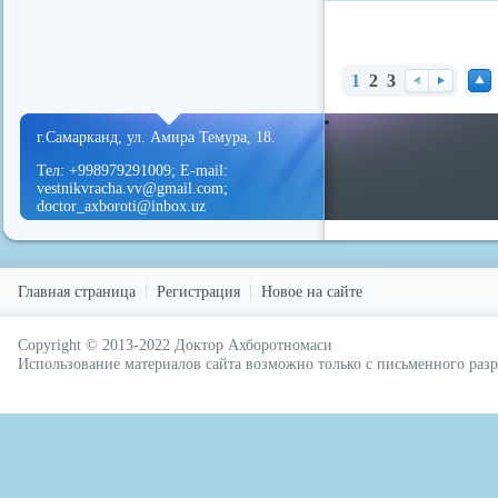
1
2
3
redvid
esle
Наз
Вп
Нав
ад
ере
ерх
г.Самарканд, ул. Амира Темура, 18.
д
Тел: +998979291009; E-mail:
vestnikvracha.vv@gmail.com;
doctor_axboroti@inbox.uz
Главная страница
Регистрация
Новое на сайте
Copyright © 2013-2022
Доктор Ахборотномаси
русские сериалы
Использование материалов сайта возможно только с письменного ра