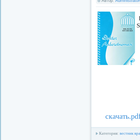
Автор:
Administrato
S
скачать.pd
Категория:
вестник вр