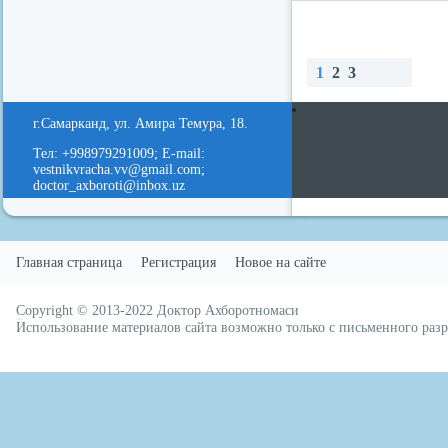
1
2
3
redvid
esle
Наз
Вп
Нав
ад
ере
ерх
г.Самарканд, ул. Амира Темура, 18.
д
Тел: +998979291009; E-mail:
vestnikvracha.vv@gmail.com;
doctor_axboroti@inbox.uz
Главная страница
Регистрация
Новое на сайте
Copyright © 2013-2022
Доктор Ахборотномаси
русские сериалы
Использование материалов сайта возможно только с письменного ра