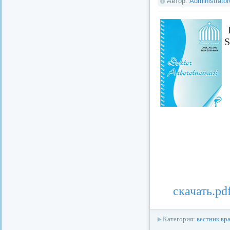
Автор:
Administrato
S
скачать.pd
Категория:
вестник вр