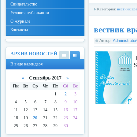
Свидетельство
Категория:
вестник вр
Условия публикации
О журнале
вестник вр
Контакты
Автор:
Administrato
АРХИВ НОВОСТЕЙ
В
В
S
В виде календаря
виде
виде
спис
кале
ка
ндар
«
Сентябрь 2017
»
я
Пн
Вт
Ср
Чт
Пт
Сб
Вс
1
2
3
4
5
6
7
8
9
10
11
12
13
14
15
16
17
18
19
20
21
22
23
24
25
26
27
28
29
30