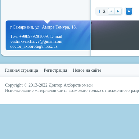
1
2
redvid
esle
Наз
Вп
Нав
ад
ере
ерх
г.Самарканд, ул. Амира Темура, 18.
д
Тел: +998979291009; E-mail:
vestnikvracha.vv@gmail.com;
doctor_axboroti@inbox.uz
Главная страница
Регистрация
Новое на сайте
Copyright © 2013-2022
Доктор Ахборотномаси
русские сериалы
Использование материалов сайта возможно только с письменного ра