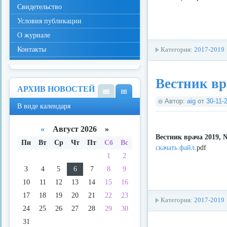
Свидетельство
Условия публикации
О журнале
Контакты
Категория:
2017-2019
Вестник вр
АРХИВ НОВОСТЕЙ
В
В
Автор:
aig
от
30-11-
В виде календаря
виде
виде
спис
кале
ка
ндар
«
Август 2026 »
я
Вестник врача 2019, 
Пн
Вт
Ср
Чт
Пт
Сб
Вс
скачать файл
.pdf
1
2
3
4
5
6
7
8
9
10
11
12
13
14
15
16
17
18
19
20
21
22
23
Категория:
2017-2019
24
25
26
27
28
29
30
31