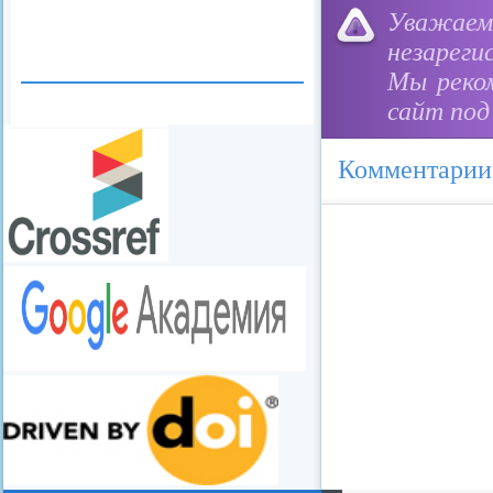
Уважае
незареги
Мы реко
сайт под
Комментарии
redvid
esle