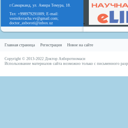
г.Самарканд, ул. Амира Темура, 18.
Тел: +998979291009; E-mail:
vestnikvracha.vv@gmail.com;
doctor_axboroti@inbox.uz
Главная страница
Регистрация
Новое на сайте
Copyright © 2013-2022
Доктор Ахборотномаси
русские сериалы
Использование материалов сайта возможно только с письменного ра