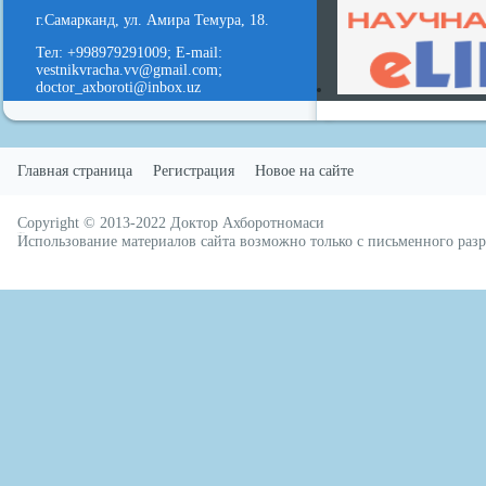
г.Самарканд, ул. Амира Темура, 18.
Тел: +998979291009; E-mail:
vestnikvracha.vv@gmail.com;
doctor_axboroti@inbox.uz
Главная страница
Регистрация
Новое на сайте
Copyright © 2013-2022
Доктор Ахборотномаси
русские сериалы
Использование материалов сайта возможно только с письменного ра