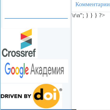
Комментарии
\r\n"; } } } ?>
redvid
esle