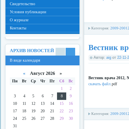
Свидетельство
Условия публикации
О журнале
Контакты
Категория:
2009-2001
Вестник вр
АРХИВ НОВОСТЕЙ
В
В
Автор:
aig
от
22-11-
В виде календаря
виде
виде
спис
кале
ка
ндар
«
Август 2026 »
я
Вестник врача 2012, 
Пн
Вт
Ср
Чт
Пт
Сб
Вс
скачать файл
.pdf
1
2
3
4
5
6
7
8
9
10
11
12
13
14
15
16
17
18
19
20
21
22
23
Категория:
2009-2001
24
25
26
27
28
29
30
31