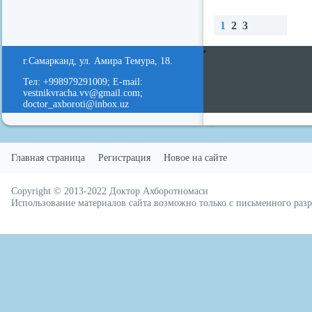
1
2
3
redvid
esle
Наз
Вп
Нав
ад
ере
ерх
г.Самарканд, ул. Амира Темура, 18.
д
Тел: +998979291009; E-mail:
vestnikvracha.vv@gmail.com;
doctor_axboroti@inbox.uz
Главная страница
Регистрация
Новое на сайте
Copyright © 2013-2022
Доктор Ахборотномаси
русские сериалы
Использование материалов сайта возможно только с письменного ра