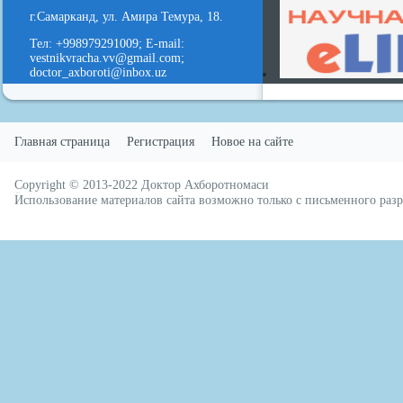
г.Самарканд, ул. Амира Темура, 18.
Тел: +998979291009; E-mail:
vestnikvracha.vv@gmail.com;
doctor_axboroti@inbox.uz
Главная страница
Регистрация
Новое на сайте
Copyright © 2013-2022
Доктор Ахборотномаси
русские сериалы
Использование материалов сайта возможно только с письменного ра