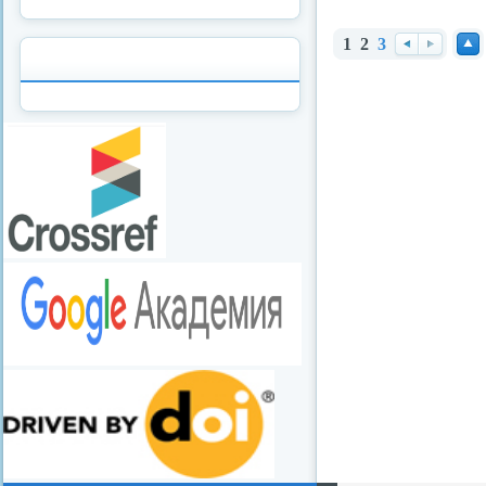
1
2
3
Наз
Вп
Нав
ад
ере
ерх
д
redvid
esle