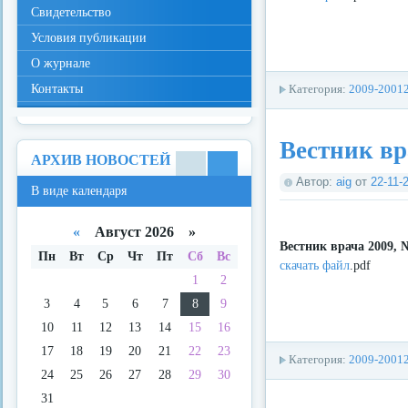
Свидетельство
Условия публикации
О журнале
Контакты
Категория:
2009-2001
Вестник вр
АРХИВ НОВОСТЕЙ
В
В
Автор:
aig
от
22-11-
В виде календаря
виде
виде
спис
кале
ка
ндар
«
Август 2026 »
я
Вестник врача 2009, 
Пн
Вт
Ср
Чт
Пт
Сб
Вс
скачать файл
.pdf
1
2
3
4
5
6
7
8
9
10
11
12
13
14
15
16
17
18
19
20
21
22
23
Категория:
2009-2001
24
25
26
27
28
29
30
31