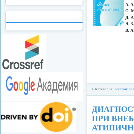
A. A
О. 
Д. 
Э. З
В. A
Категория:
вестник вр
ДИАГНОС
ПРИ ВНЕ
АТИПИЧН