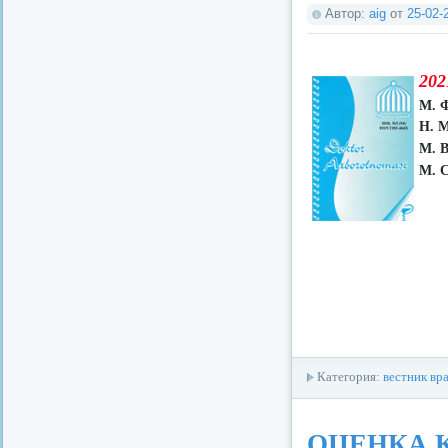
Автор:
aig
от
25-02-
202
М. 
Н. 
М. 
М. С
Категория:
вестник вр
ОЦЕНКА 