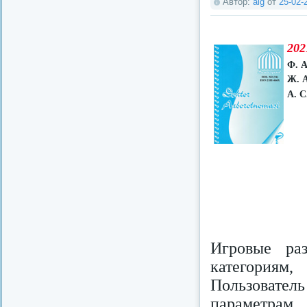
Автор:
aig
от
25-02-
202
Ф. А
Ж. А
А. С
Игровые ра
категориям
Пользователь
параметрам.