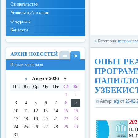
Свидетельство
Условия публикации
О журнале
Контакты
Категория:
вестник вр
АРХИВ НОВОСТЕЙ
ОПЫТ РЕ
В
В
В виде календаря
виде
виде
ПРОГРАМ
спис
кале
ка
ндар
«
Август 2026 »
ПАПИЛЛО
я
Пн
Вт
Ср
Чт
Пт
Сб
Вс
УЗБЕКИС
1
2
Автор:
aig
от
25-02-
3
4
5
6
7
8
9
10
11
12
13
14
15
16
17
18
19
20
21
22
23
202
24
25
26
27
28
29
30
Н. Н
31
М. 