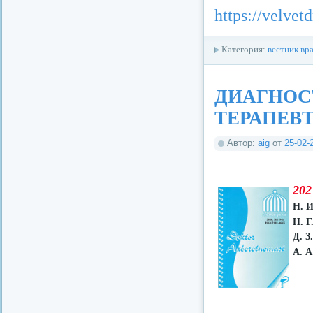
https://velve
Категория:
вестник вр
ДИАГНОС
ТЕРАПЕВТ
Автор:
aig
от
25-02-
202
Н. И
Н. Г
Д. З
А. А