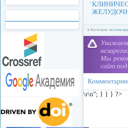
КЛИНИЧ
ЖЕЛУДОЧН
Категория:
вестник вр
Уважае
незареги
Мы реко
сайт под
Комментарии
\r\n"; } } } ?>
redvid
esle