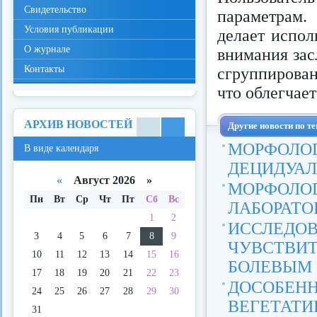
Свидетельство
параметрам.
Условия публикации
делает испол
О журнале
внимания за
Контакты
сгруппирован
что облегчае
АРХИВ НОВОСТЕЙ
Другие новости по те
В
В
МОРФОЛО
В виде календаря
виде
виде
спис
кале
ДЕЦИДУАЛ
ка
ндар
«
Август 2026 »
МОРФОЛОГ
я
Пн
Вт
Ср
Чт
Пт
Сб
Вс
ЛАБОРАТОР
1
2
ИССЛЕ
3
4
5
6
7
8
9
ЧУВСТВИ
10
11
12
13
14
15
16
БОЛЕВЫМ .
17
18
19
20
21
22
23
ДОСОБЕ
24
25
26
27
28
29
30
ВЕГЕТАТИ
31