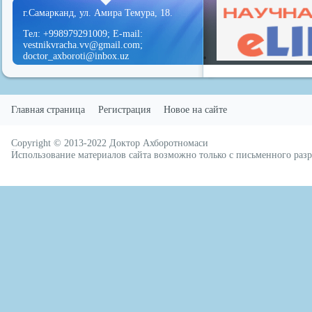
г.Самарканд, ул. Амира Темура, 18.
Тел: +998979291009; E-mail:
vestnikvracha.vv@gmail.com;
doctor_axboroti@inbox.uz
Главная страница
Регистрация
Новое на сайте
Copyright © 2013-2022
Доктор Ахборотномаси
русские сериалы
Использование материалов сайта возможно только с письменного ра