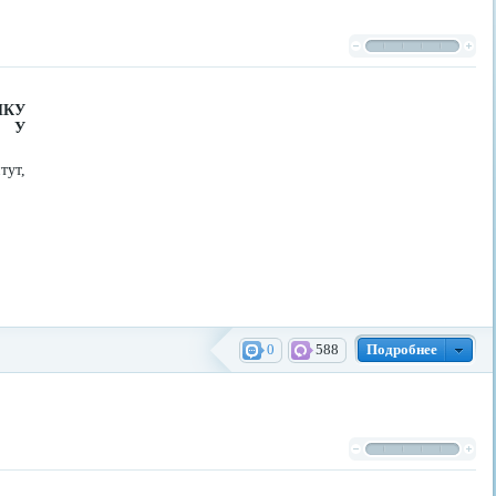
ИКУ
Й У
тут,
0
588
Подробнее