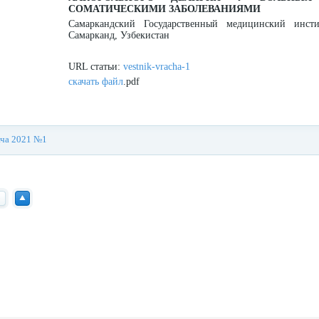
СОМАТИЧЕСКИМИ ЗАБОЛЕВАНИЯМИ
Самаркандский Государственный медицинский инсти
Самарканд, Узбекистан
URL статьи:
vestnik-vracha-1
скачать файл
.pdf
ача 2021 №1
п
Нав
ре
ерх
redvid
esle