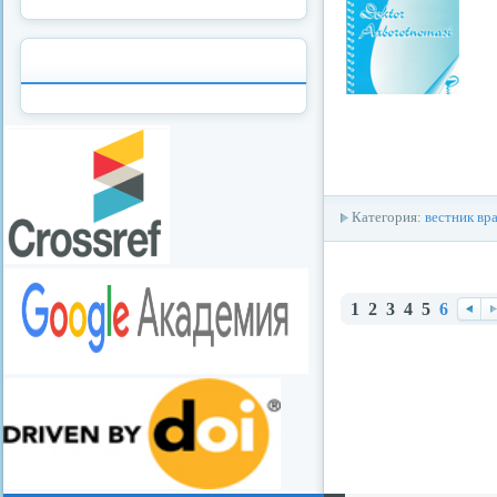
Категория:
вестник вр
1
2
3
4
5
6
Наз
В
ад
е
д