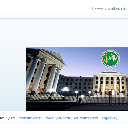
www.vestnikvracha
по:
дате
|
популярности
|
посещаемости
|
комментариям
|
алфавиту