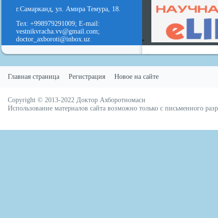
г.Самарканд, ул. Амира Темура, 18.
Тел: +998979291009; E-mail:
vestnikvracha.vv@gmail.com;
doctor_axboroti@inbox.uz
Главная страница
Регистрация
Новое на сайте
Copyright © 2013-2022
Доктор Ахборотномаси
русские сериалы
Использование материалов сайта возможно только с письменного ра