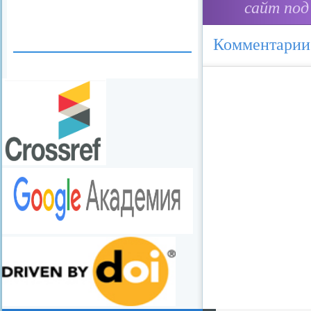
сайт под
Комментарии
redvid
esle