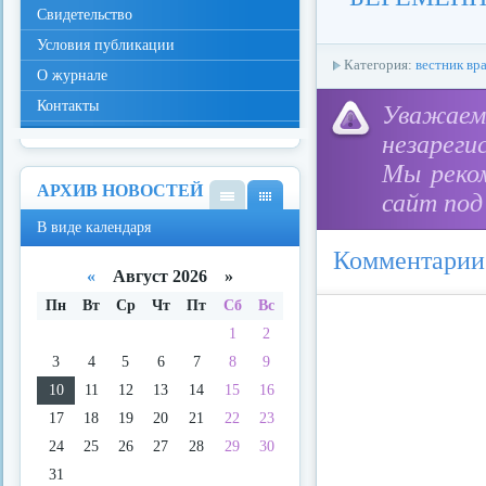
Свидетельство
Условия публикации
Категория:
вестник вр
О журнале
Контакты
Уважае
незареги
Мы реко
АРХИВ НОВОСТЕЙ
сайт под
В
В
В виде календаря
виде
виде
спис
кале
Комментарии
ка
ндар
«
Август 2026 »
я
Пн
Вт
Ср
Чт
Пт
Сб
Вс
1
2
3
4
5
6
7
8
9
10
11
12
13
14
15
16
17
18
19
20
21
22
23
24
25
26
27
28
29
30
31