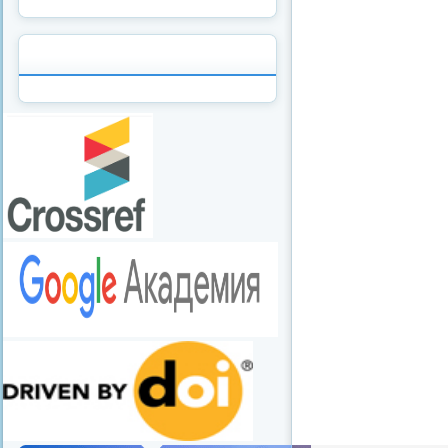
redvid
esle