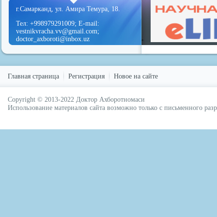
г.Самарканд, ул. Амира Темура, 18.
Тел: +998979291009; E-mail:
vestnikvracha.vv@gmail.com;
doctor_axboroti@inbox.uz
Главная страница
Регистрация
Новое на сайте
Copyright © 2013-2022
Доктор Ахборотномаси
русские сериалы
Использование материалов сайта возможно только с письменного ра