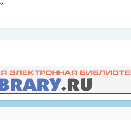
№3
redvid
esle