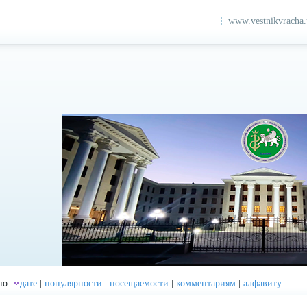
www.vestnikvracha
по:
дате
|
популярности
|
посещаемости
|
комментариям
|
алфавиту