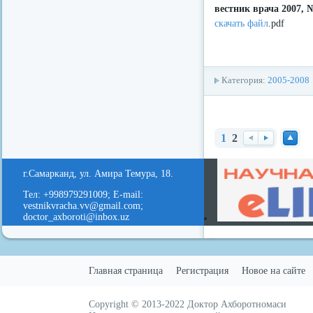
вестник врача 2007, 
скачать файл
.pdf
Категория:
2005-2008
1
2
Наз
Вп
Нав
ад
ере
ерх
г.Самарканд, ул. Амира Темура, 18.
д
Тел: +998979291009; E-mail:
vestnikvracha.vv@gmail.com;
doctor_axboroti@inbox.uz
Главная страница
Регистрация
Новое на сайте
Copyright © 2013-2022
Доктор Ахборотномаси
русские сериалы