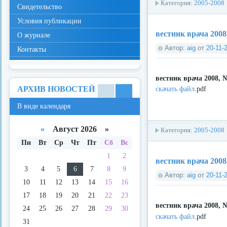
Категория:
2005-2008
Свидетельство
Условия публикации
вестник врача 2008
О журнале
Автор:
aig
от
20-11-
Контакты
вестник врача 2008, 
АРХИВ НОВОСТЕЙ
скачать файл
.pdf
В
В
В виде календаря
виде
виде
спис
кале
ка
ндар
«
Август 2026 »
Категория:
2005-2008
я
Пн
Вт
Ср
Чт
Пт
Сб
Вс
1
2
вестник врача 2008
3
4
5
6
7
8
9
Автор:
aig
от
20-11-
10
11
12
13
14
15
16
17
18
19
20
21
22
23
вестник врача 2008, 
24
25
26
27
28
29
30
скачать файл
.pdf
31