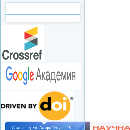
redvid
esle
г.Самарканд, ул. Амира Темура, 18.