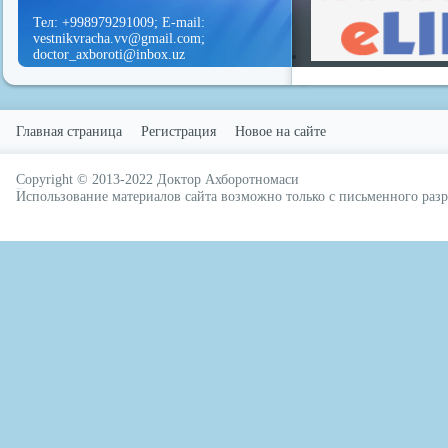
Тел: +998979291009; E-mail:
vestnikvracha.vv@gmail.com;
doctor_axboroti@inbox.uz
Главная страница
Регистрация
Новое на сайте
Copyright © 2013-2022
Доктор Ахборотномаси
русские сериалы
Использование материалов сайта возможно только с письменного ра