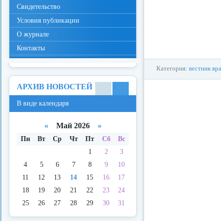
Свидетельство
Условия публикации
О журнале
Контакты
Категория:
вестник вр
АРХИВ НОВОСТЕЙ
В
В
В виде календаря
виде
виде
спис
кале
ка
ндар
«
Май 2026
»
я
Пн
Вт
Ср
Чт
Пт
Сб
Вс
1
2
3
4
5
6
7
8
9
10
11
12
13
14
15
16
17
18
19
20
21
22
23
24
25
26
27
28
29
30
31