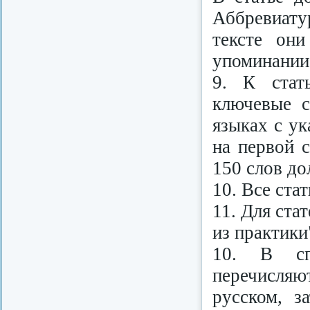
Аббревиату
тексте он
упоминании
9. К стат
ключевые с
языках с ук
на первой 
150 слов до
10. Все ста
11. Для ста
из практики
10. В сп
перечисля
русском, з