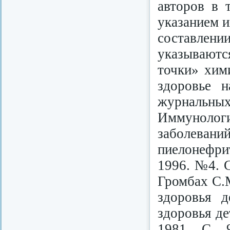
авторов в 
указанием и
составлении
указываютс
точки» хим
здоровье н
журналь
Иммуноло
заболеван
пиелонефри
1996. №4. С
Громбах С.
здоровья 
здоровья де
1981. С. 9