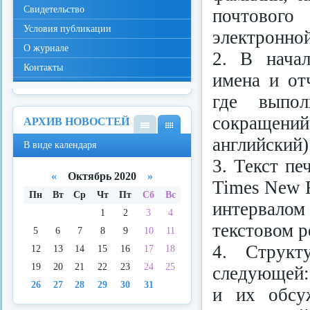
Свидетельство
почтового 
Условия публикации
электронной
О журнале
2. В начал
Контакты
имена и от
где выпо
сокращений
АРХИВ НОВОСТЕЙ
В
В
английский)
В виде календаря
виде
виде
3. Текст пе
спис
кале
ка
ндар
«
Октябрь 2020
»
Times New 
я
Пн
Вт
Ср
Чт
Пт
Сб
Вс
интервало
1
2
3
4
текстовом 
5
6
7
8
9
10
11
4. Структ
12
13
14
15
16
17
18
19
20
21
22
23
24
25
следующей:
26
27
28
29
30
31
и их обсу