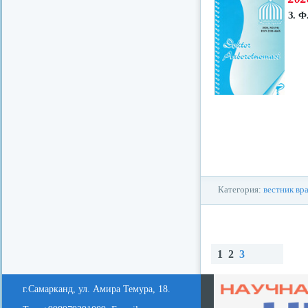
З. 
Категория:
вестник вр
1
2
3
redvid
esle
Наз
Вп
Нав
ад
ере
ерх
г.Самарканд, ул. Амира Темура, 18.
д