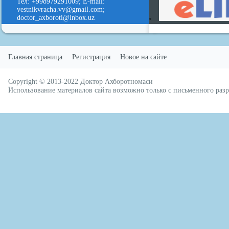
Тел: +998979291009; E-mail:
vestnikvracha.vv@gmail.com;
doctor_axboroti@inbox.uz
Главная страница
Регистрация
Новое на сайте
Copyright © 2013-2022
Доктор Ахборотномаси
русские сериалы
Использование материалов сайта возможно только с письменного ра