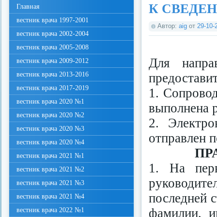
К СВЕДЕ
Главная
вестник врача 1997-2001
Автор:
aig
от
29-10-
вестник врача 2002-2004
вестник врача 2005-2008
Для напра
вестник врача 2009-2012
предоставит
вестник врача 2013-2016
вестник врача 2017-2019
1. Сопрово
вестник врача 2020 №1
выполнена р
вестник врача 2020 №2
2. Электр
вестник врача 2020 №3
отправлен п
вестник врача 2020 №4
ПР
вестник врача 2021 №1
1. На пер
вестник врача 2021 №2
руководите
вестник врача 2021 №3
последней с
вестник врача 2021 №4
фамилии, и
вестник врача 2022 №1