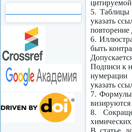
цитируемой
5. Таблицы
указать ссы
повторение 
6. Иллюстр
быть контр
Допускаетс
Подписи к 
нумерации 
указать ссы
7. Формулы
визируются 
8. Сокращ
химических
В статье д