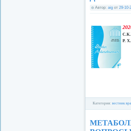
Автор:
aig
от
29-10-
202
С.К
Р. Х
Категория:
вестник вр
МЕТАБОЛ