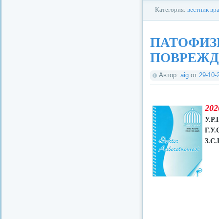
Категория:
вестник вр
ПАТОФИЗ
ПОВРЕЖД
Автор:
aig
от
29-10-
202
У.Р.
Г.У.
З.С.