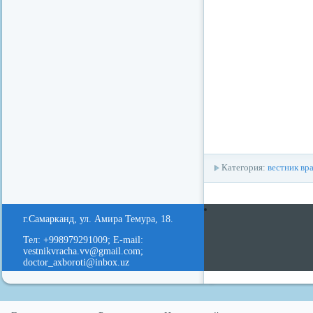
Категория:
вестник вр
redvid
esle
г.Самарканд, ул. Амира Темура, 18.
Тел: +998979291009; E-mail:
vestnikvracha.vv@gmail.com;
doctor_axboroti@inbox.uz