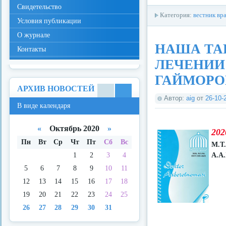
Свидетельство
Категория:
вестник вр
Условия публикации
О журнале
НАША ТА
Контакты
ЛЕЧЕНИИ
ГАЙМОРО
АРХИВ НОВОСТЕЙ
Автор:
aig
от
26-10-
В
В
В виде календаря
виде
виде
спис
кале
ка
ндар
«
Октябрь 2020
»
202
я
Пн
Вт
Ср
Чт
Пт
Сб
Вс
М.Т
1
2
3
4
А.А
5
6
7
8
9
10
11
12
13
14
15
16
17
18
19
20
21
22
23
24
25
26
27
28
29
30
31