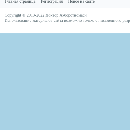
Главная страница
Регистрация
Новое на сайте
Copyright © 2013-2022
Доктор Ахборотномаси
русские сериалы
Использование материалов сайта возможно только с письменного ра