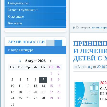
Свидетельство
Условия публикации
О журнале
Контакты
Категория:
вестник вр
АРХИВ НОВОСТЕЙ
ПРИНЦИП
В
В
И ЛЕЧЕН
В виде календаря
виде
виде
спис
кале
ДЕТЕЙ С
ка
ндар
«
Август 2026 »
я
Автор:
aig
от
29-10-
Пн
Вт
Ср
Чт
Пт
Сб
Вс
1
2
3
4
5
6
7
8
9
202
10
11
12
13
14
15
16
С. А
17
18
19
20
21
22
23
Ш. Н
24
25
26
27
28
29
30
Н. Б
31