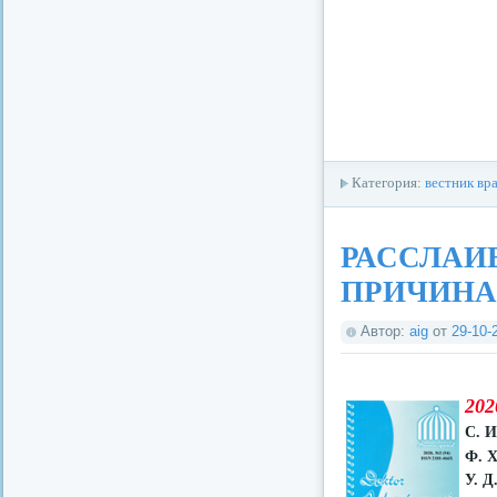
Категория:
вестник вр
РАССЛАИ
ПРИЧИНА
Автор:
aig
от
29-10-
202
С. 
Ф. 
У. Д