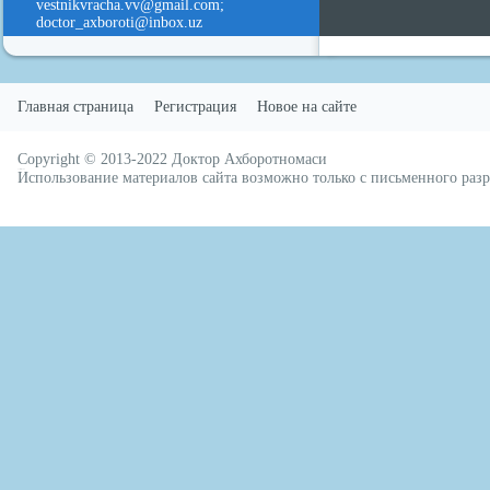
vestnikvracha.vv@gmail.com;
doctor_axboroti@inbox.uz
Главная страница
Регистрация
Новое на сайте
Copyright © 2013-2022
Доктор Ахборотномаси
русские сериалы
Использование материалов сайта возможно только с письменного ра