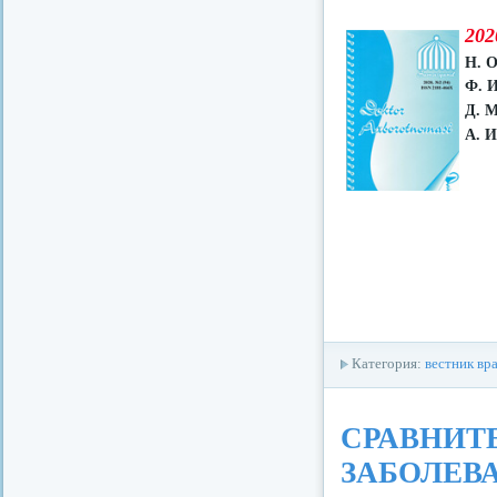
202
Н. О
Ф. 
Д. М
А. И
Категория:
вестник вр
СРАВНИТ
ЗАБОЛЕВ