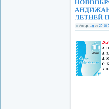
НОВООБР
АНДИЖАН
ЛЕТНЕЙ П
Автор:
aig
от
29-10-
202
А. Н
Д. З
Д. М
О. 
З. Н