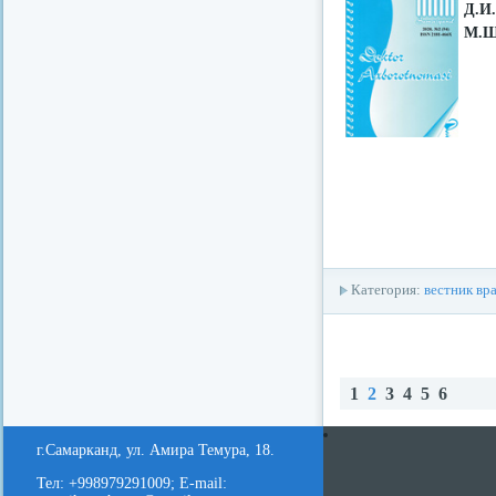
Д.И
М.Ш
Категория:
вестник вр
1
2
3
4
5
6
redvid
esle
Наз
В
ад
е
г.Самарканд, ул. Амира Темура, 18.
д
Тел: +998979291009; E-mail: