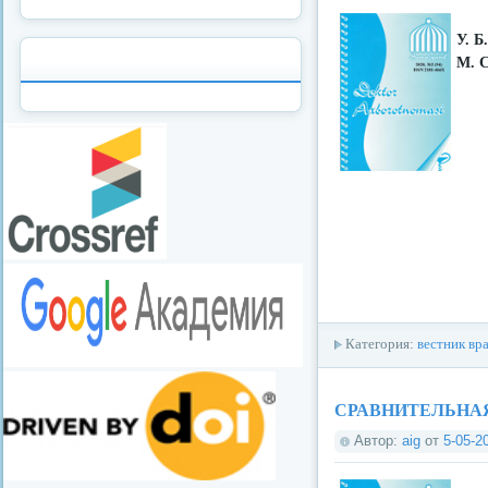
У. Б
М. С
Категория:
вестник вр
СРАВНИТЕЛЬНА
Автор:
aig
от
5-05-2