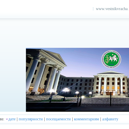
www.vestnikvracha
по:
дате
|
популярности
|
посещаемости
|
комментариям
|
алфавиту