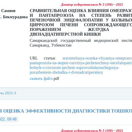
Доктор ахборотномаси № 3 (100)—2021
. Самиев
СРАВНИТЕЛЬНАЯ ОЦЕНКА ВЛИЯНИЯ ОМЕПРАЗ
И ПАНТАПРОЗОЛА НА СТЕПЕНЬ РАЗВИ
. Бекмурадова
ПЕЧЕНОЧНОЙ ЭНЦЕФАЛОПАТИИ У БОЛЬНЫ
ЦИРРОЗОМ ПЕЧЕНИ СОПРОВОЖДАЮЩЕГ
ПОРАЖЕНИЕМ ЖЕЛУДКА
ДВЕНАДЦАТИПЕРСТНОЙ КИШКИ
Самаркандский государственный медицинский инсти
Самарканд, Узбекистан
URL статьи:
sravnitelnaya-ocenka-vliyaniya-omeprazol
pantaprozola-na-stepen-razvitiya-pechenochnoy-encefalopatii
bolnyh-s-cirrozom-pecheni-soprovozhdayuschegosya-
porazheniem-zheludka-i-dvenadcatiperstnoy
скачать файл
.pdf
ача 2021-3
Я ОЦЕНКА ЭФФЕКТИВНОСТИ ДИАГНОСТИКИ ТОШНО
022, 09:48
Доктор ахборотномаси № 3 (100)—2021