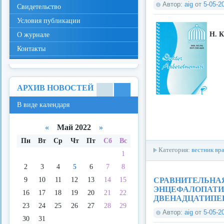
Автор:
aig
от
5-05-2
Свидетельство
Условия публикации
Н. К
О журнале
Контакты
АРХИВ НОВОСТЕЙ
В
В
В виде календаря
виде
виде
спис
кале
ка
ндар
«
Май 2022
»
я
Пн
Вт
Ср
Чт
Пт
Сб
Вс
Категория:
вестник вр
1
2
3
4
5
6
7
8
СРАВНИТЕЛЬНАЯ
9
10
11
12
13
14
15
ЭНЦЕФАЛОПАТИ
16
17
18
19
20
21
22
ДВЕНАДЦАТИПЕ
23
24
25
26
27
28
29
Автор:
aig
от
5-05-2
30
31