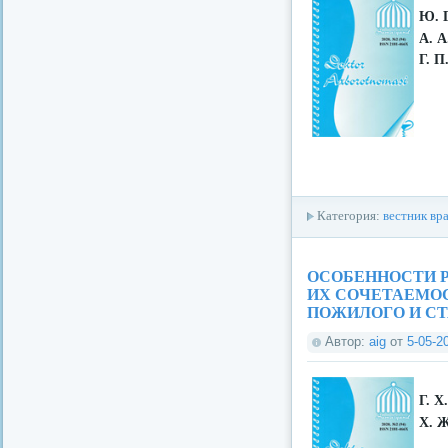
Ю. Г
А. 
Г. П
Категория:
вестник вр
ОСОБЕННОСТИ Р
ИХ СОЧЕТАЕМО
ПОЖИЛОГО И СТ
Автор:
aig
от
5-05-2
Г. Х
Х. Ж