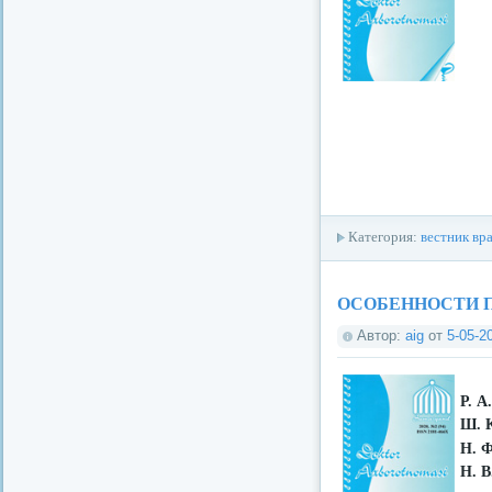
Категория:
вестник вр
ОСОБЕННОСТИ 
Автор:
aig
от
5-05-2
Р. А
Ш. 
Н. 
Н. В