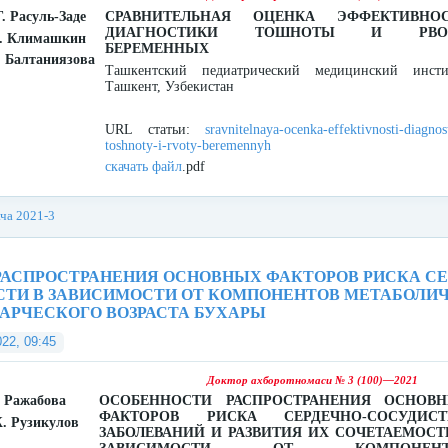
. Расуль-Заде
СРАВНИТЕЛЬНАЯ ОЦЕНКА ЭФФЕКТИВНО
ДИАГНОСТИКИ ТОШНОТЫ И РВО
А. Климашкин
БЕРЕМЕННЫХ
. Балтаниязова
Ташкентский педиатрический медицинский инсти
Ташкент, Узбекистан
URL статьи:
sravnitelnaya-ocenka-effektivnosti-diagnos
toshnoty-i-rvoty-beremennyh
скачать файл
.pdf
ача 2021-3
АСПРОСТРАНЕНИЯ ОСНОВНЫХ ФАКТОРОВ РИСКА СЕ
СТИ В ЗАВИСИМОСТИ ОТ КОМПОНЕНТОВ МЕТАБОЛИ
АРЧЕСКОГО ВОЗРАСТА БУХАРЫ
022, 09:45
Доктор ахборотномаси № 3 (100)—2021
. Ражабова
ОСОБЕННОСТИ РАСПРОСТРАНЕНИЯ ОСНОВ
ФАКТОРОВ РИСКА СЕРДЕЧНО-СОСУДИС
. Рузикулов
ЗАБОЛЕВАНИЙ И РАЗВИТИЯ ИХ СОЧЕТАЕМОСТ