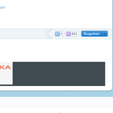
nyh-
0
621
Подробнее