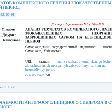
ЬТАТОВ КОМПЛЕКСНОГО ЛЕЧЕНИЯ ЗЛОКАЧЕСТВЕНН
Й ПЕРИОД
022, 09:56
Доктор ахборотномаси № 3 (100)—2021
. Улмасов
АНАЛИЗ РЕЗУЛЬТАТОВ КОМПЛЕКСНОГО ЛЕЧЕ
ЗЛОКАЧЕСТВЕННЫХ НЕОРГАНН
Д. Джураев
ЗАБРЮШИННЫХ САРКОМ НА БЕЗРЕЦИДИВ
. Эсанкулова
ПЕРИОД
Самаркандский государственный медицинский инсти
Самарканд, Узбекистан
URL статьи:
analiz-rezultatov-kompleksnogo-lechen
zlokachestvennyh-neorgannyh-zabryushinnyh-sarkom-na-
bezrecidivnyy-period
скачать файл
.pdf
ача 2021-3
ЕЧАЕМОСТИ АНТИФОСФОЛИПИДНОГО СИНДРОМА В 
ГИОНЕ