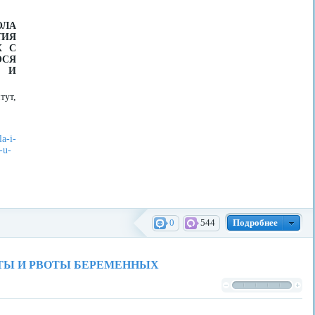
ОЛА
ТИЯ
Х С
ОСЯ
 И
тут,
a-i-
-u-
0
544
Подробнее
ТЫ И РВОТЫ БЕРЕМЕННЫХ