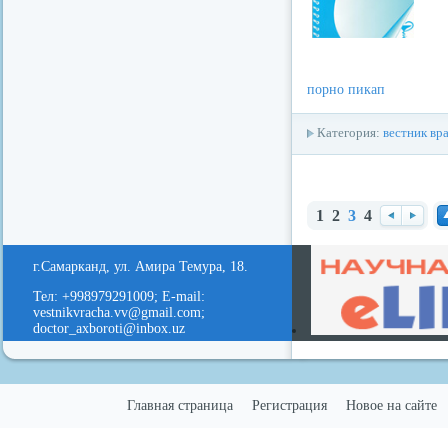
порно пикап
Категория:
вестник вр
1
2
3
4
Наз
Вп
Н
ад
ере
е
г.Самарканд, ул. Амира Темура, 18.
д
Тел: +998979291009; E-mail:
vestnikvracha.vv@gmail.com;
doctor_axboroti@inbox.uz
Главная страница
Регистрация
Новое на сайте