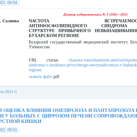
022, 09:54
Доктор ахборотномаси № 3 (100)—2021
. Солиева
ЧАСТОТА ВСТРЕЧАЕМОС
АНТИФОСФОЛИПИДНОГО СИНДРОМА
СТРУКТУРЕ ПРИВЫЧНОГО НЕВЫНАШИВАНИ
БУХАРСКОМ РЕГИОНЕ
Бухарский государственный медицинский институт, Бух
Узбекистан
URL статьи:
chastota-vstrechaemosti-antifosfolipid
sindroma-v-strukture-privychnogo-nevynashivaniya-v-buhars
regione
скачать файл
.pdf
ача 2021-3
 ОЦЕНКА ВЛИЯНИЯ ОМЕПРАЗОЛА И ПАНТАПРОЗОЛА 
И У БОЛЬНЫХ С ЦИРРОЗОМ ПЕЧЕНИ СОПРОВОЖДАЮ
РСТНОЙ КИШКИ
022, 09:51