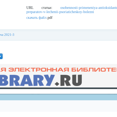
URL статьи:
osobennosti-primeneniya-antioksidant
preparatov-v-lechenii-psoriaticheskoy-bolezni
скачать файл
.pdf
ача 2021-3
redvid
esle
ав
рх