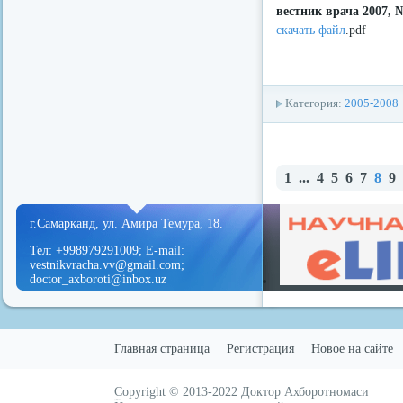
вестник врача 2007, 
скачать файл
.pdf
Категория:
2005-2008
1
...
4
5
6
7
8
9
г.Самарканд, ул. Амира Темура, 18.
Тел: +998979291009; E-mail:
vestnikvracha.vv@gmail.com;
doctor_axboroti@inbox.uz
Главная страница
Регистрация
Новое на сайте
Copyright © 2013-2022
Доктор Ахборотномаси
русские сериалы