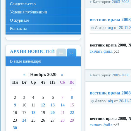
Категория:
2005-2008
Свидетельство
Условия публикации
вестник врача 2008
О журнале
Автор:
aig
от
20-11-
Контакты
вестник врача 2008, 
АРХИВ НОВОСТЕЙ
скачать файл
.pdf
В
В
В виде календаря
виде
виде
спис
кале
ка
ндар
«
Ноябрь 2020
»
Категория:
2005-2008
я
Пн
Вт
Ср
Чт
Пт
Сб
Вс
1
вестник врача 2008
2
3
4
5
6
7
8
Автор:
aig
от
20-11-
9
10
11
12
13
14
15
16
17
18
19
20
21
22
вестник врача 2008, 
23
24
25
26
27
28
29
скачать файл
.pdf
30