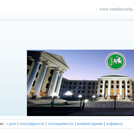
www.vestnikvracha
по:
дате
|
популярности
|
посещаемости
|
комментариям
|
алфавиту