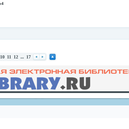
№4
10
11
12
...
17
redvid
esle
Наз
Вп
Нав
ад
ере
ерх
д